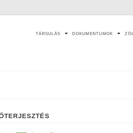
TÁRSULÁS
DOKUMENTUMOK
ZÖ
show
show
FŐ
children
childr
NAVIGÁCIÓ
LŐTERJESZTÉS