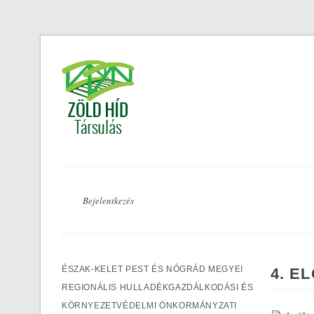
Ugrás
a
tartalomra
Bejelentkezés
ÉSZAK-KELET PEST ÉS NÓGRÁD MEGYEI
4. E
REGIONÁLIS HULLADÉKGAZDÁLKODÁSI ÉS
KÖRNYEZETVÉDELMI ÖNKORMÁNYZATI