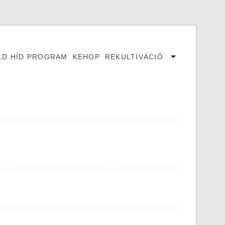
LD HÍD PROGRAM
KEHOP
REKULTIVÁCIÓ
show
en
children