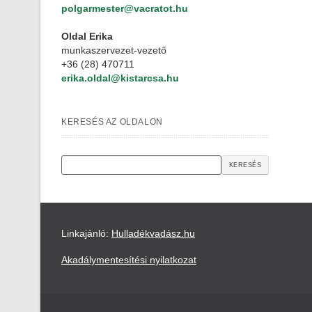
polgarmester@vacratot.hu
Oldal Erika
munkaszervezet-vezető
+36 (28) 470711
erika.oldal@kistarcsa.hu
KERESÉS AZ OLDALON
Keresés
Linkajánló:
Hulladékvadász.hu
Akadálymentesítési nyilatkozat