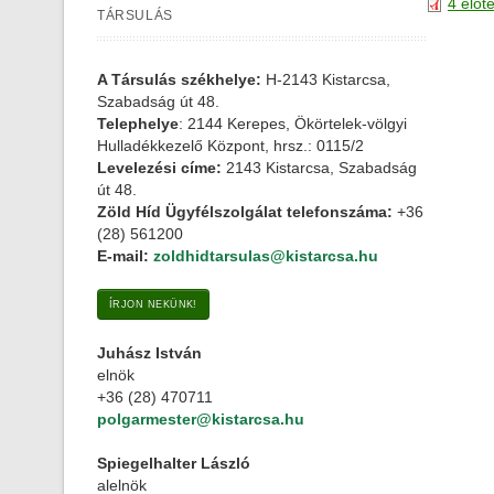
4 előt
TÁRSULÁS
A Társulás székhelye:
H-2143 Kistarcsa,
Szabadság út 48.
Telephelye
: 2144 Kerepes, Ökörtelek-völgyi
Hulladékkezelő Központ, hrsz.: 0115/2
Levelezési címe:
2143 Kistarcsa, Szabadság
út 48.
Zöld Híd Ügyfélszolgálat telefonszáma:
+36
(28) 561200
E-mail:
zoldhidtarsulas@kistarcsa.hu
ÍRJON NEKÜNK!
Juhász István
elnök
+36 (28) 470711
polgarmester@kistarcsa.hu
Spiegelhalter László
alelnök