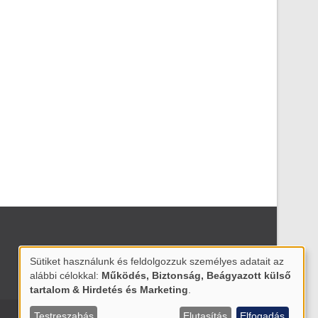
Sütiket használunk és feldolgozzuk személyes adatait az
USE
alábbi célokkal:
Működés, Biztonság, Beágyazott külső
OF
tartalom & Hirdetés és Marketing
.
PERSONAL
Testreszabás
Elutasítás
Elfogadás