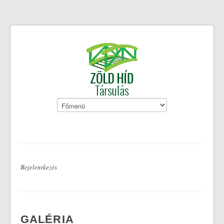
Ugrás
a
tartalomra
FŐ
NAVIGÁCIÓ
Bejelentkezés
GALÉRIA