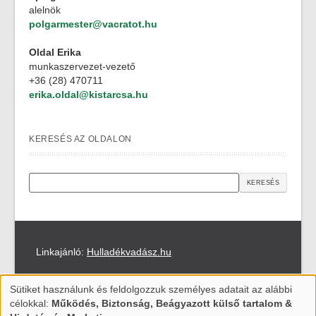
alelnök
polgarmester@vacratot.hu
Oldal Erika
munkaszervezet-vezető
+36 (28) 470711
erika.oldal@kistarcsa.hu
KERESÉS AZ OLDALON
Keresés
Linkajánló:
Hulladékvadász.hu
Akadálymentesítési nyilatkozat
Sütiket használunk és feldolgozzuk személyes adatait az alábbi
USE
célokkal:
Működés, Biztonság, Beágyazott külső tartalom &