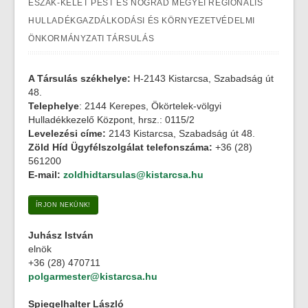
ÉSZAK-KELET PEST ÉS NÓGRÁD MEGYEI REGIONÁLIS
HULLADÉKGAZDÁLKODÁSI ÉS KÖRNYEZETVÉDELMI
ÖNKORMÁNYZATI TÁRSULÁS
A Társulás székhelye:
H-2143 Kistarcsa, Szabadság út
48.
Telephelye
: 2144 Kerepes, Ökörtelek-völgyi
Hulladékkezelő Központ, hrsz.: 0115/2
Levelezési címe:
2143 Kistarcsa, Szabadság út 48.
Zöld Híd Ügyfélszolgálat telefonszáma:
+36 (28)
561200
E-mail:
zoldhidtarsulas@kistarcsa.hu
ÍRJON NEKÜNK!
Juhász István
elnök
+36 (28) 470711
polgarmester@kistarcsa.hu
Spiegelhalter László